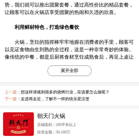
势，我们就可以推出团聚套餐，通过高性价比的精品套餐，
让顾客可以在火锅店享受团聚的热闹和久违的欣喜。
利用鲜材特色，打造绿色餐饮
火锅，烹饪的指挥棒牢牢地握在消费者的手里，顾客可
以见证食物由生到熟的全过程，这是一种非常奇妙的体验。
像传统的中餐，都是后厨将食材烹饪成熟食后，再呈上桌让
顾客食用，食材品质的好坏有待考证。而吃火锅时，我们可
展开全部
以直观地看到实物本真的模样，是否为残次品一目了然。这
一特点跟其他餐饮相比，绝对是一大优势，所以我们就可以
充分地利用这一点进行宣传，突出绿色餐饮的理念来吸引更
上一篇：
想这样潜规则很多的烧烤行业，应该要怎么做呢？
多消费者的目光。
下一篇：
走进再走近，了解不一样的快乐星汉堡
利用吃法优势，打造多元口感
朝天门火锅
火锅随吃随烫，锅底的麻辣度，锅底的口味都是可以随
店铺面积：200平米以上
意调整的。比如你要宴请一位来自重庆的朋友，那么我们必
投资金额：50-100万
须点上重辣口味才能让朋友吃舒服，而如果我们要请一位江