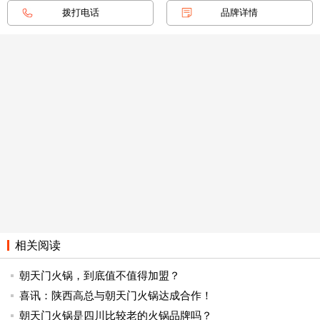
拨打电话
品牌详情
苏的朋友吃火锅，那重油重麻重辣的火锅就不适合了，这时
我们可以点一份鸳鸯锅，一边是清香营养的菌汤锅，一边是
麻辣红汤，让朋友可以在麻辣与清爽之间随意切换，丰富用
餐体验。如果我们要开一家火锅店的话，就要充分利用口味
可调整的优势，关注更多消费者的用餐需求，多推出一些新
颖的底料口味，从而囊括更大的餐饮市场。
以上就是朝天门火锅的相关分享了，希望能对你有所帮
助，如有其它疑问，可给我们留言，一起交流学习！朝天门
火锅作为重庆市非物质文化遗产，已经拥有1000多家门店，
连锁规模呈现大、快、强的特点，是能为你提供专业指导、
技术扶持的专业火锅加盟品牌，如有想从事火锅加盟的朋
友，可到朝天门火锅重庆总部来实地考察，我们随时恭候你
的光临！
相关阅读
朝天门火锅，到底值不值得加盟？
喜讯：陕西高总与朝天门火锅达成合作！
朝天门火锅是四川比较老的火锅品牌吗？