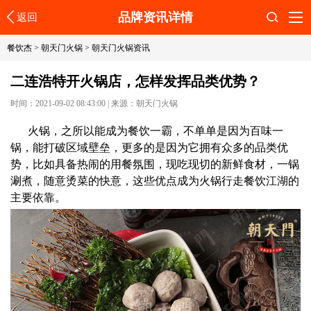
品牌资讯详情
返回
搜索
餐饮杰
>
朝天门火锅
>
朝天门火锅资讯
二连浩特开火锅店，怎样发挥品类优势？
时间：2021-09-02 08:43:00
|
来源：朝天门火锅
火锅，之所以能成为餐饮一霸，不单单是因为百味一
锅，能打破区域壁垒，更多的是因为它拥有众多的品类优
势，比如具备热闹的用餐氛围，现吃现切的新鲜食材，一锅
涮煮，随意烫菜的快意，这些优点成为火锅行走餐饮江湖的
主要依靠。