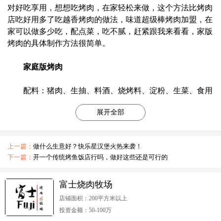
对好吃享用，想想吃烤肉，在家轻松来做，这个方法比烤肉
店吃好用多了吃越香烤肉的做法，味道超级棒烤肉加盟，在
家可以做多少吃，配点菜，吃不腻，赶紧跟我来看看，家版
烤肉的具体制作方法很简单。
家庭版烤肉
配料：猪肉、生抽、料酒、烧烤料、淀粉、生菜、食用
油。
展开全部
步，准备适量的五花肉，用五花肉做成烧烤，更好的
吃。这次买的猪肉大多是瘦肉，所以用瘦肉做的。味道也不
上一篇：
做什么生意好？快乐星汉堡火热来袭！
错。将购买的猪肉切成薄片。你可以把它剪得很薄。将其放
下一篇：
开一个传统烤鱼饭店行吗，做好这些还是可行的
入冰箱并冷冻一段时间。切割起来更容易。猪肉加一勺生
抽、一勺料酒、两勺烧烤配料、一勺淀粉。用手抓住并搅拌
富士烧肉牧场
均匀。腌制20分钟。
店铺面积：200平方米以上
第二步，准备适量的生菜，洗净，装盘备用。吃烤肉至
投资金额：50-100万
少是生菜，所以我们摆脱它。