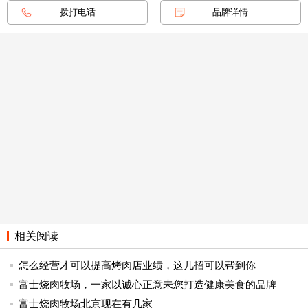
拨打电话
品牌详情
第三步，在电饼铛中放入适量的食用油。您也可以在没
有电烤盘的情况下使用您的家用平底锅。放入腌好的猪肉，
煎至两面金黄。.
烤箱烤肉饼的做法_土耳其烤肉卷饼做法_烤肉的做法
烤肉做完吃一定要搭配生菜，这样才不会吃汗，更吃越
过迷，更吃越香。
烤肉的家庭版就是这么简单。只需将配料腌制，放入锅
中腌制并烘烤。味道很好。喜欢吃烤肉的你一定要回家试
试。
相关阅读
喜欢这道美食的小伙伴不要忘记点赞转发分享哦。也欢
迎大家在评论区发表意见或分享做法，也欢迎大家关
怎么经营才可以提高烤肉店业绩，这几招可以帮到你
注“GSL探索美食”，每天我都会和大家分享各种家常菜烤肉
富士烧肉牧场，一家以诚心正意未您打造健康美食的品牌
的做法，用得 多共同食材，做让你一日三餐更美味的食
富士烧肉牧场北京现在有几家