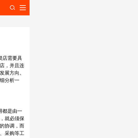
索
锁店需要具
店，并且连
发展方向。
细分析一
用都是由一
，就必须保
的协调，而
、采购等工