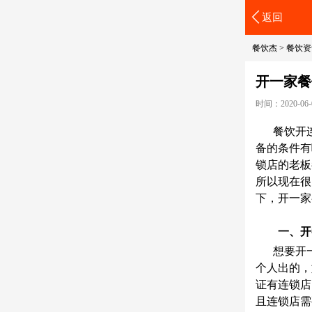
返回
餐饮杰
>
餐饮资
开一家餐
时间：2020-06-06
餐饮开
备的条件有
锁店的老板
所以现在很
下，开一家
一、开
想要开
个人出的，
证有连锁店
且连锁店需