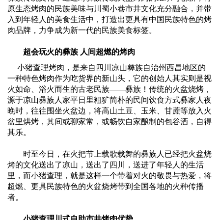
原生态烤肉的民族美味与川蜀小巷市井文化充分融合，并带
入到年轻人的美食生活中，打造出更具有中国民族特色的烤
肉品牌，力争成为新一代的民族美食标签。
超会玩火的彝族 人间超燃的烤肉
小猪查理烤肉，是来自四川凉山彝族自治州西昌地区的
一种特色烤肉作为吃货界的新山头，它的创始人其实则是视
火如命、浴火而生的古老民族——彝族！传统的火盆烧烤，
源于凉山彝族人家平日里粗犷简朴的民间饮食方式彝家人夜
晚时，往往围坐火盆边，将高山土豆、玉米、甘蔗等放入火
盆里烘烤，其间或聊家常，或畅饮自家酿制的包谷酒，自得
其乐。
时至今日，在火把节上载歌载舞的彝族人已经把火盆烧
烤的文化送出了凉山，送出了四川，送进了年轻人的生活
里，而小猪查理，就是这样一个带着对火的敬畏与热爱，将
超燃、更具民族特色的火盆烧烤带到全国各地的火种传播
者。
小猪查理川式自助市井烤肉优势