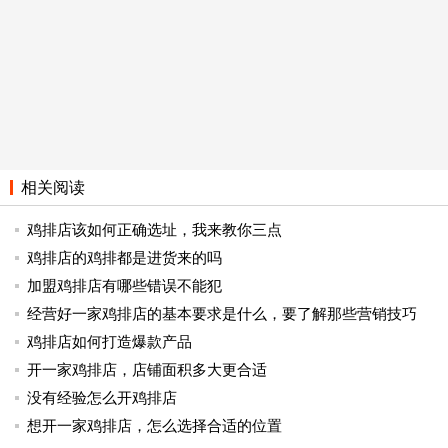
的佼佼者。然而，佳盐酥鸡并没有止步不前，而是在坚守产
品品质和服务的前提下，不断创新，提升品牌的实力。所以
加盟佳盐酥鸡不失为一种好的选择。
正新鸡排加盟费：￥5.58-101.58万元。在鸡排行业有一
个比较强大的品牌，那就是正新鸡排。这个品牌在各方面都
很不错，受到了很多消费者的认可。正是因为如此，所以吸
引了不少创业者加入这个团队。众多加盟商的成功验证了正
相关阅读
新鸡排加盟的正确性。
鸡排店该如何正确选址，我来教你三点
鸡排店的鸡排都是进货来的吗
鸡排行业现在有许多不错的品牌，小编在此仅列举几个
例子，开一家鸡排店到底需要多少加盟费用，相信大家通过
加盟鸡排店有哪些错误不能犯
刚才的介绍都有了自己的评判，现在鸡排行业主要走的是消
经营好一家鸡排店的基本要求是什么，要了解那些营销技巧
费路线，一般不用压货堆积，不失为一种好的投资方向。大
鸡排店如何打造爆款产品
家如果有兴趣可以去相关品牌的网站上咨询!
开一家鸡排店，店铺面积多大更合适
责任编辑：安迪
没有经验怎么开鸡排店
想开一家鸡排店，怎么选择合适的位置