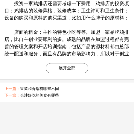
投资一家鸡排店还需要考虑一下费用：鸡排店的投资项
目；鸡排店的装修风格，装修成本；卫生许可和卫生条件；
设备的购买和原料的购买渠道，比如用什么牌子的原材料；
店面的租金；主推的特色小吃等等。加盟一家品牌鸡排
店，比自主创业要顺利的多。成熟的品牌在加盟过程都有完
善的管理文案和开店培训指南，包括产品的源材料都由总部
统一配送和服务，而且有品牌的市场影响力，所以对于创业
者而言，加盟投资一家鸡排可以根据自己的投资需求定位。
展开全部
三、投资一家鸡排店加盟不同的店所需的资金不同
上一篇：
冒菜和香锅有哪些不同
下面为大家列举几个例子，是鸡排行业内比较知名的品
下一篇：
长沙好吃的美食有哪些
牌的加盟收费情况，以便于帮助各位了解一下开一家鸡排店
加盟需要的加盟费用。
佳盐酥鸡加盟费：￥9.32万元以上。品牌是需要市场与
消费者来评判的，一个好的品牌是可以抗住市场的大浪以及
消费者的评判。经过努力，佳盐酥鸡目前已经成为了行业内